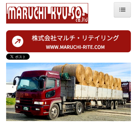
ホーム
会社案内
運送業
除雪・排雪業務
灯油宅配
ホームタンク洗浄
SDGs
採用情報
募集要項